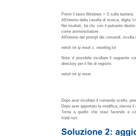
Premi il tasto Windows + S sulla tastiera.
All'interno della casella di ricerca, digita '
Nei risultati, fai clic con il pulsante de
come amministratore.
All'interno del prompt dei comandi, incoll
netsh int ip reset c:
resetlog.txt
Nota: è possibile incollare il seguente 
directory per il file di registro.
netsh int ip reset
Dopo aver incollato il comando scelto, pre
Dopo aver apportato la modifica, riavvia il
Torna a quello che stavi facendo e con
tcpip.sys
.