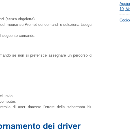
Aggio
10, V
cmd' (senza virgolette).
Codice
stro del mouse su Prompt dei comandi e seleziona Esegui
a il seguente comando:
comando se non si preferisce assegnare un percorso di
mi Invio.
 computer.
trolla di aver rimosso l'errore della schermata blu