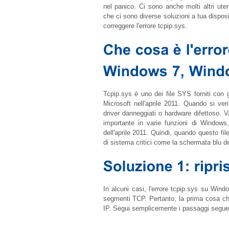
nel panico. Ci sono anche molti altri ute
che ci sono diverse soluzioni a tua dispo
correggere l'errore
tcpip.sys
.
Tcpip.sys
è uno dei file SYS forniti con g
Microsoft nell'aprile 2011. Quando si ver
driver danneggiati o hardware difettoso. V
importante in varie funzioni di Windows
dell'aprile 2011. Quindi, quando questo fi
di sistema critici come la schermata blu d
In alcuni casi, l'errore
tcpip.sys
su Window
segmenti TCP. Pertanto, la prima cosa che
IP. Segui semplicemente i passaggi seguen