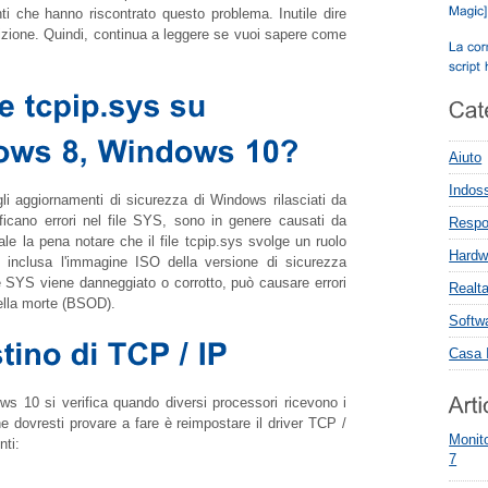
nti che hanno riscontrato questo problema. Inutile dire
sizione. Quindi, continua a leggere se vuoi sapere come
Aiuto
Indoss
li aggiornamenti di sicurezza di Windows rilasciati da
ificano errori nel file SYS, sono in genere causati da
Respon
ale la pena notare che il file
tcpip.sys
svolge un ruolo
Hardw
, inclusa l'immagine ISO della versione di sicurezza
le SYS viene danneggiato o corrotto, può causare errori
Realta
ella morte (BSOD).
Softw
Casa I
s 10 si verifica quando diversi processori ricevono i
 dovresti provare a fare è reimpostare il driver TCP /
Monito
ti:
7