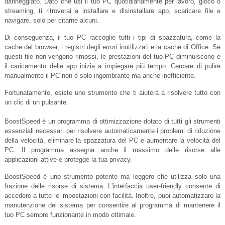
danneggiato. Dato che usi il tuo PC quotidianamente per lavoro, gioco o
streaming, ti ritroverai a installare e disinstallare app, scaricare file e
navigare, solo per citarne alcuni.
Di conseguenza, il tuo PC raccoglie tutti i tipi di spazzatura, come la
cache del browser, i registri degli errori inutilizzati e la cache di Office. Se
questi file non vengono rimossi, le prestazioni del tuo PC diminuiscono e
il caricamento delle app inizia a impiegare più tempo. Cercare di pulire
manualmente il PC non è solo ingombrante ma anche inefficiente.
Fortunatamente, esiste uno strumento che ti aiuterà a risolvere tutto con
un clic di un pulsante.
BoostSpeed ​​è un programma di ottimizzazione dotato di tutti gli strumenti
essenziali necessari per risolvere automaticamente i problemi di riduzione
della velocità, eliminare la spazzatura del PC e aumentare la velocità del
PC. Il programma assegna anche il massimo delle risorse alle
applicazioni attive e protegge la tua privacy.
BoostSpeed ​​è uno strumento potente ma leggero che utilizza solo una
frazione delle risorse di sistema. L'interfaccia user-friendly consente di
accedere a tutte le impostazioni con facilità. Inoltre, puoi automatizzare la
manutenzione del sistema per consentire al programma di mantenere il
tuo PC sempre funzionante in modo ottimale.