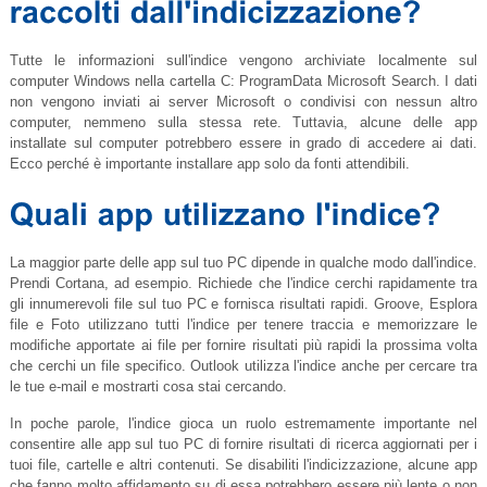
Tutte le informazioni sull'indice vengono archiviate localmente sul
computer Windows nella cartella C: ProgramData Microsoft Search. I dati
non vengono inviati ai server Microsoft o condivisi con nessun altro
computer, nemmeno sulla stessa rete. Tuttavia, alcune delle app
installate sul computer potrebbero essere in grado di accedere ai dati.
Ecco perché è importante installare app solo da fonti attendibili.
La maggior parte delle app sul tuo PC dipende in qualche modo dall'indice.
Prendi Cortana, ad esempio. Richiede che l'indice cerchi rapidamente tra
gli innumerevoli file sul tuo PC e fornisca risultati rapidi. Groove, Esplora
file e Foto utilizzano tutti l'indice per tenere traccia e memorizzare le
modifiche apportate ai file per fornire risultati più rapidi la prossima volta
che cerchi un file specifico. Outlook utilizza l'indice anche per cercare tra
le tue e-mail e mostrarti cosa stai cercando.
In poche parole, l'indice gioca un ruolo estremamente importante nel
consentire alle app sul tuo PC di fornire risultati di ricerca aggiornati per i
tuoi file, cartelle e altri contenuti. Se disabiliti l'indicizzazione, alcune app
che fanno molto affidamento su di essa potrebbero essere più lente o non