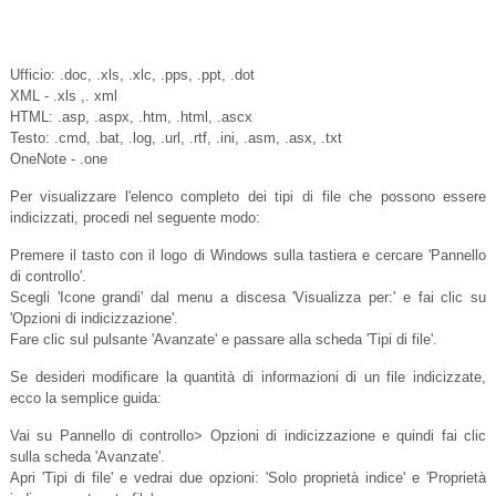
Ufficio: .doc, .xls, .xlc, .pps, .ppt, .dot
XML - .xls ,. xml
HTML: .asp, .aspx, .htm, .html, .ascx
Testo: .cmd, .bat, .log, .url, .rtf, .ini, .asm, .asx, .txt
OneNote - .one
Per visualizzare l'elenco completo dei tipi di file che possono essere
indicizzati, procedi nel seguente modo:
Premere il tasto con il logo di Windows sulla tastiera e cercare 'Pannello
di controllo'.
Scegli 'Icone grandi' dal menu a discesa 'Visualizza per:' e fai clic su
'Opzioni di indicizzazione'.
Fare clic sul pulsante 'Avanzate' e passare alla scheda 'Tipi di file'.
Se desideri modificare la quantità di informazioni di un file indicizzate,
ecco la semplice guida:
Vai su Pannello di controllo> Opzioni di indicizzazione e quindi fai clic
sulla scheda 'Avanzate'.
Apri 'Tipi di file' e vedrai due opzioni: 'Solo proprietà indice' e 'Proprietà