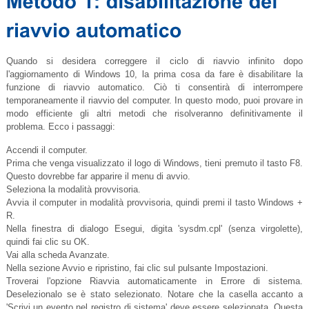
Quando si desidera correggere il ciclo di riavvio infinito dopo
l'aggiornamento di Windows 10, la prima cosa da fare è disabilitare la
funzione di riavvio automatico. Ciò ti consentirà di interrompere
temporaneamente il riavvio del computer. In questo modo, puoi provare in
modo efficiente gli altri metodi che risolveranno definitivamente il
problema. Ecco i passaggi:
Accendi il computer.
Prima che venga visualizzato il logo di Windows, tieni premuto il tasto F8.
Questo dovrebbe far apparire il menu di avvio.
Seleziona la modalità provvisoria.
Avvia il computer in modalità provvisoria, quindi premi il tasto Windows +
R.
Nella finestra di dialogo Esegui, digita '
sysdm.cpl
' (senza virgolette),
quindi fai clic su OK.
Vai alla scheda Avanzate.
Nella sezione Avvio e ripristino, fai clic sul pulsante Impostazioni.
Troverai l'opzione Riavvia automaticamente in Errore di sistema.
Deselezionalo se è stato selezionato. Notare che la casella accanto a
'Scrivi un evento nel registro di sistema' deve essere selezionata. Questa