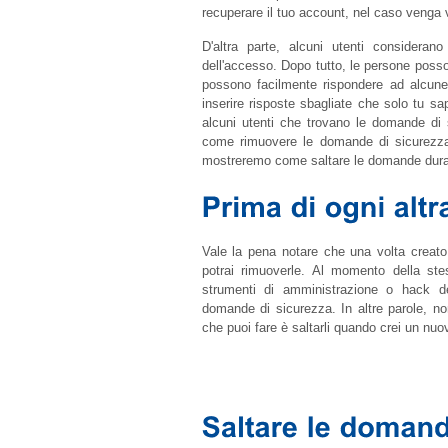
recuperare il tuo account, nel caso venga 
D'altra parte, alcuni utenti considera
dell'accesso. Dopo tutto, le persone posso
possono facilmente rispondere ad alcune
inserire risposte sbagliate che solo tu s
alcuni utenti che trovano le domande di 
come rimuovere le domande di sicurezza
mostreremo come saltare le domande durant
Vale la pena notare che una volta creat
potrai rimuoverle. Al momento della st
strumenti di amministrazione o hack de
domande di sicurezza. In altre parole, no
che puoi fare è saltarli quando crei un nuo