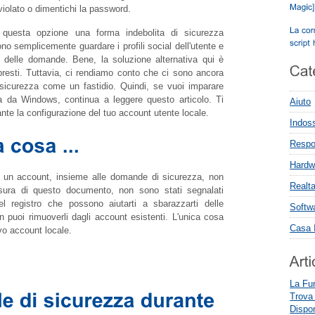
violato o dimentichi la password.
no questa opzione una forma indebolita di sicurezza
no semplicemente guardare i profili social dell'utente e
 delle domande. Bene, la soluzione alternativa qui è
apresti. Tuttavia, ci rendiamo conto che ci sono ancora
sicurezza come un fastidio. Quindi, se vuoi imparare
 da Windows, continua a leggere questo articolo. Ti
Aiuto
e la configurazione del tuo account utente locale.
Indoss
Respon
Hardw
o un account, insieme alle domande di sicurezza, non
Realta
esura di questo documento, non sono stati segnalati
l registro che possono aiutarti a sbarazzarti delle
Softw
n puoi rimuoverli dagli account esistenti. L'unica cosa
Casa I
vo account locale.
La Fun
Trova
Dispo