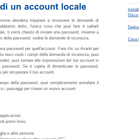
Instal
Disco
ersone desidera imparare a rimuovere le domande di
bbiamo detto, l'unica cosa che puoi fare è saltarli
Darks
ale, ti verrà chiesto di inviare una password, insieme a
o della password, vedrai le domande di sicurezza.
Cosa F
a password per quell'account. Fare clic su Avanti per
Se lasci vuoti i campi della domanda di sicurezza, puoi
ideri, puoi tornare alle impostazioni del tuo account in
password. Se ti capita di dimenticare la password,
i per recuperare il tuo account.
ampo della password, puoi semplicemente annullare il
co i passaggi per creare un nuovo account:
applicazioni.
ndi premi Invio.
glia e altre persone.