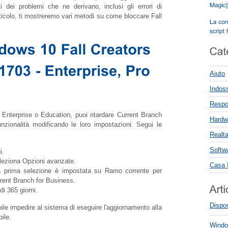
i dei problemi che ne derivano, inclusi gli errori di
ticolo, ti mostreremo vari metodi su come bloccare Fall
Aiuto
Indoss
Respon
nterprise o Education, puoi ritardare Current Branch
Hardw
nzionalità modificando le loro impostazioni. Segui le
Realta
Softw
i.
eleziona Opzioni avanzate.
Casa I
la prima selezione è impostata su Ramo corrente per
rrent Branch for Business.
i 365 giorni.
Dispos
ile impedire al sistema di eseguire l'aggiornamento alla
ile.
Windo