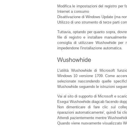
Modifica le impostazioni del registro per
Internet a consumo
Disattivazione di Windows Update (ma non 
Utilizzo di uno strumento di terze parti 
Tuttavia, optando per quanto sopra, dovrest
file di registro e installare manualment
consiglia di utilizzare Wushowhide per
impedendone l'installazione automatica.
L'utilità Wushowhide di Microsoft funzi
Windows 10 versione 1709. Come accennat
selezionate nascondendo quelle specifi
Wushowhide seguendo le istruzioni seguen
Vai al sito di supporto di Microsoft e sca
Esegui Wushowhide.diagcab facendo doppio
Non dimenticare di fare clic sul coll
riparazioni automaticamente', quindi fai cli
Attendi pazientemente mentre Wushowhide
Quando viene nuovamente visualizzato Wus