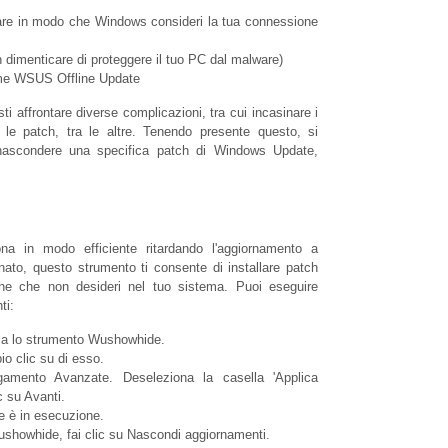
 fare in modo che Windows consideri la tua connessione
dimenticare di proteggere il tuo PC dal malware)
come WSUS Offline Update
i affrontare diverse complicazioni, tra cui incasinare i
e le patch, tra le altre. Tenendo presente questo, si
 nascondere una specifica patch di Windows Update,
ona in modo efficiente ritardando l'aggiornamento a
o, questo strumento ti consente di installare patch
che che non desideri nel tuo sistema. Puoi eseguire
ti:
rica lo strumento Wushowhide.
 clic su di esso.
egamento Avanzate. Deseleziona la casella 'Applica
c su Avanti.
 è in esecuzione.
howhide, fai clic su Nascondi aggiornamenti.