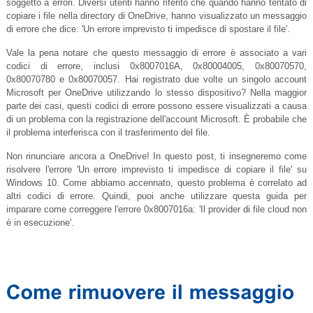
soggetto a errori. Diversi utenti hanno riferito che quando hanno tentato di
copiare i file nella directory di OneDrive, hanno visualizzato un messaggio
di errore che dice: 'Un errore imprevisto ti impedisce di spostare il file'.
Vale la pena notare che questo messaggio di errore è associato a vari
codici di errore, inclusi 0x8007016A, 0x80004005, 0x80070570,
0x80070780 e 0x80070057. Hai registrato due volte un singolo account
Microsoft per OneDrive utilizzando lo stesso dispositivo? Nella maggior
parte dei casi, questi codici di errore possono essere visualizzati a causa
di un problema con la registrazione dell'account Microsoft. È probabile che
il problema interferisca con il trasferimento del file.
Non rinunciare ancora a OneDrive! In questo post, ti insegneremo come
risolvere l'errore 'Un errore imprevisto ti impedisce di copiare il file' su
Windows 10. Come abbiamo accennato, questo problema è correlato ad
altri codici di errore. Quindi, puoi anche utilizzare questa guida per
imparare come correggere l'errore 0x8007016a: 'Il provider di file cloud non
è in esecuzione'.