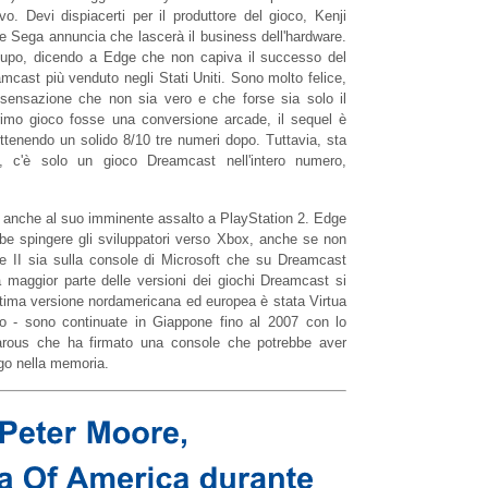
. Devi dispiacerti per il produttore del gioco, Kenji
 e Sega annuncia che lascerà il business dell'hardware.
cupo, dicendo a Edge che non capiva il successo del
amcast più venduto negli Stati Uniti. Sono molto felice,
sensazione che non sia vero e che forse sia solo il
primo gioco fosse una conversione arcade, il sequel è
ottenendo un solido 8/10 tre numeri dopo. Tuttavia, sta
, c'è solo un gioco Dreamcast nell'intero numero,
 e anche al suo imminente assalto a PlayStation 2. Edge
be spingere gli sviluppatori verso Xbox, anche se non
e II sia sulla console di Microsoft che su Dreamcast
 maggior parte delle versioni dei giochi Dreamcast si
ultima versione nordamericana ed europea è stata Virtua
o - sono continuate in Giappone fino al 2007 con lo
Karous che ha firmato una console che potrebbe aver
ngo nella memoria.