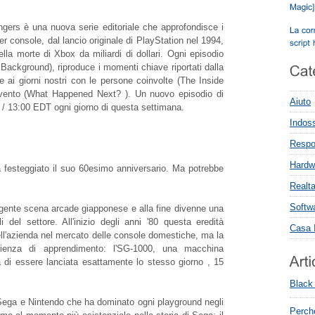
gers è una nuova serie editoriale che approfondisce i
er console, dal lancio originale di PlayStation nel 1994,
ella morte di Xbox da miliardi di dollari. Ogni episodio
Background), riproduce i momenti chiave riportati dalla
e ai giorni nostri con le persone coinvolte (The Inside
l'evento (What Happened Next? ). Un nuovo episodio di
Aiuto
 13:00 EDT ogni giorno di questa settimana.
Indoss
Respon
Hardw
 festeggiato il suo 60esimo anniversario. Ma potrebbe
Realta
Softw
gente scena arcade giapponese e alla fine divenne una
 del settore. All'inizio degli anni '80 questa eredità
Casa I
dell'azienda nel mercato delle console domestiche, ma la
rienza di apprendimento: l'SG-1000, una macchina
 di essere lanciata esattamente lo stesso giorno , 15
Black
ra Sega e Nintendo che ha dominato ogni playground negli
Perch