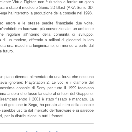
ellente Virtua Fighter, non è riuscito a fornire un gioco
llora è stato il mediocre Sonic 3D Blast (AKA Sonic 3D:
 Sega ha interrotto la produzione della console nel 1998.
 errore e le stesse perdite finanziarie due volte,
un'architettura hardware più convenzionale, un ambiente
ne regolare all'interno della comunità di sviluppo.
di un modem, offrendo a milioni di giocatori la loro
 era una macchina lungimirante, un mondo a parte dal
e futuro.
 un piano diverso, alimentato da una forza che nessuno
poteva ignorare: PlayStation 2. Le voci e il clamore del
 prossima console di Sony per tutto il 1999 facevano
ma ancora che fosse lanciato al di fuori del Giappone.
i Dreamcast entro il 2001 è stato fissato e mancato. La
o di gestione in Sega, ha portato al ritiro della console
e sarebbe uscita dal mercato dell'hardware e si sarebbe
 per la distribuzione in tutti i formati.