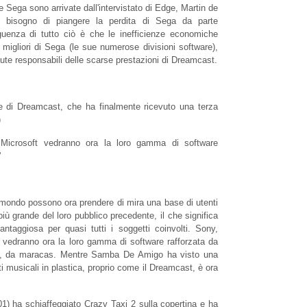
ne Sega sono arrivate dall'intervistato di Edge, Martin de
bisogno di piangere la perdita di Sega da parte
eguenza di tutto ciò è che le inefficienze economiche
 migliori di Sega (le sue numerose divisioni software),
te responsabili delle scarse prestazioni di Dreamcast.
 di Dreamcast, che ha finalmente ricevuto una terza
)
 Microsoft vedranno ora la loro gamma di software
'
al mondo possono ora prendere di mira una base di utenti
più grande del loro pubblico precedente, il che significa
taggiosa per quasi tutti i soggetti coinvolti. Sony,
 vedranno ora la loro gamma di software rafforzata da
era, da maracas. Mentre Samba De Amigo ha visto una
ti musicali in plastica, proprio come il Dreamcast, è ora
1) ha schiaffeggiato Crazy Taxi 2 sulla copertina e ha