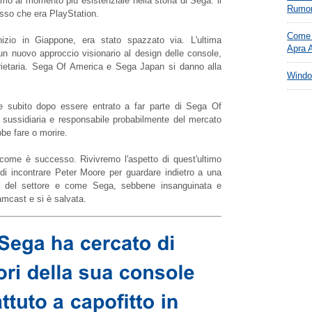
amo al momento più esistenziale nella storia di Sega: il
Rumo
osso che era PlayStation.
Come 
izio in Giappone, era stato spazzato via. L'ultima
Apra A
 un nuovo approccio visionario al design delle console,
prietaria. Sega Of America e Sega Japan si danno alla
Windo
e subito dopo essere entrato a far parte di Sega Of
 sussidiaria e responsabile probabilmente del mercato
be fare o morire.
 come è successo. Rivivremo l'aspetto di quest'ultimo
i incontrare Peter Moore per guardare indietro a una
to del settore e come Sega, sebbene insanguinata e
amcast e si è salvata.