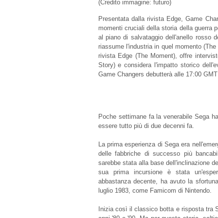
(Credito immagine: futuro)
Presentata dalla rivista Edge, Game Chan
momenti cruciali della storia della guerra p
al piano di salvataggio dell'anello rosso d
riassume l'industria in quel momento (The 
rivista Edge (The Moment), offre intervist
Story) e considera l'impatto storico del
Game Changers debutterà alle 17:00 GMT /
Poche settimane fa la venerabile Sega ha
essere tutto più di due decenni fa.
La prima esperienza di Sega era nell'emer
delle fabbriche di successo più bancabili
sarebbe stata alla base dell'inclinazione 
sua prima incursione è stata un'espe
abbastanza decente, ha avuto la sfortuna
luglio 1983, come Famicom di Nintendo.
Inizia così il classico botta e risposta t