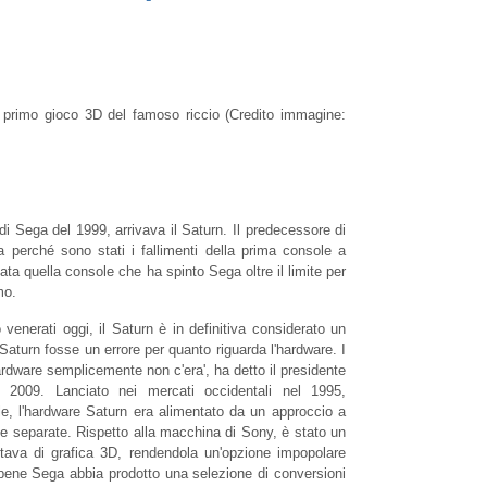
 primo gioco 3D del famoso riccio
(Credito immagine:
i Sega del 1999, arrivava il Saturn. Il predecessore di
 perché sono stati i fallimenti della prima console a
tata quella console che ha spinto Sega oltre il limite per
mo.
venerati oggi, il Saturn è in definitiva considerato un
Saturn fosse un errore per quanto riguarda l'hardware. I
ardware semplicemente non c'era', ha detto il presidente
2009. Lanciato nei mercati occidentali nel 1995,
ale, l'hardware Saturn era alimentato da un approccio a
ne separate. Rispetto alla macchina di Sony, è stato un
tava di grafica 3D, rendendola un'opzione impopolare
ebbene Sega abbia prodotto una selezione di conversioni