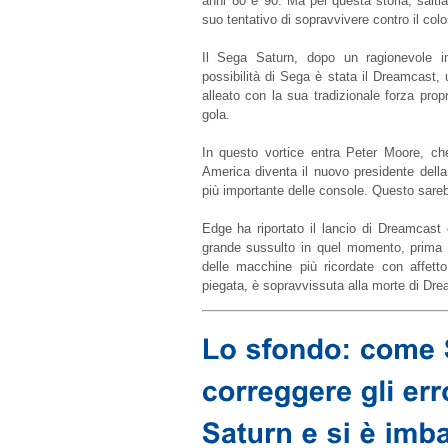
anni '80 e '90. Ma per questa storia, salti
suo tentativo di sopravvivere contro il col
Il Sega Saturn, dopo un ragionevole in
possibilità di Sega è stata il Dreamcast,
alleato con la sua tradizionale forza pro
gola.
In questo vortice entra Peter Moore, ch
America diventa il nuovo presidente della
più importante delle console. Questo sareb
Edge ha riportato il lancio di Dreamcast
grande sussulto in quel momento, prima d
delle macchine più ricordate con affet
piegata, è sopravvissuta alla morte di Dre