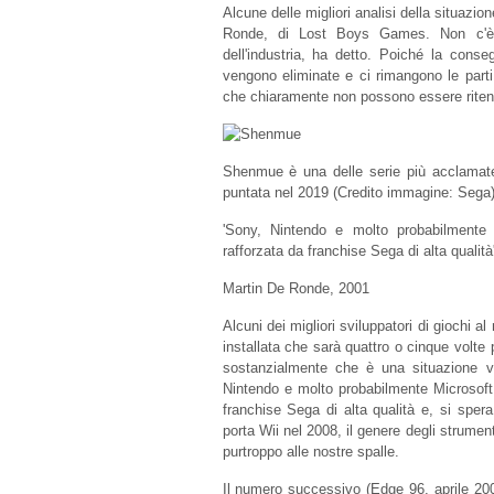
Alcune delle migliori analisi della situazio
Ronde, di Lost Boys Games. Non c'è 
dell'industria, ha detto. Poiché la cons
vengono eliminate e ci rimangono le parti
che chiaramente non possono essere ritenu
Shenmue è una delle serie più acclamate
puntata nel 2019
(Credito immagine: Sega
'Sony, Nintendo e molto probabilmente
rafforzata da franchise Sega di alta qualità
Martin De Ronde, 2001
Alcuni dei migliori sviluppatori di giochi 
installata che sarà quattro o cinque volte 
sostanzialmente che è una situazione van
Nintendo e molto probabilmente Microsoft
franchise Sega di alta qualità e, si sp
porta Wii nel 2008, il genere degli strumen
purtroppo alle nostre spalle.
Il numero successivo (Edge 96, aprile 200