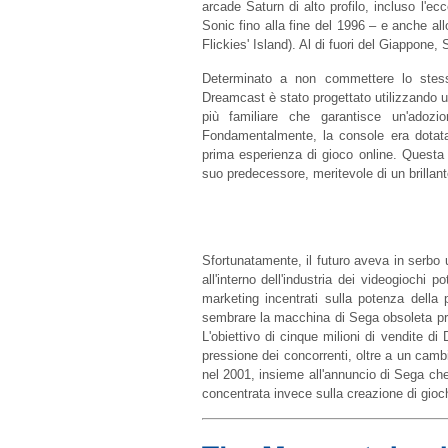
arcade Saturn di alto profilo, incluso l'ecc
Sonic fino alla fine del 1996 – e anche a
Flickies' Island). Al di fuori del Giappone,
Determinato a non commettere lo stesso
Dreamcast è stato progettato utilizzando 
più familiare che garantisce un'adozio
Fondamentalmente, la console era dotata 
prima esperienza di gioco online. Questa
suo predecessore, meritevole di un brillant
Sfortunatamente, il futuro aveva in serbo
all'interno dell'industria dei videogiochi 
marketing incentrati sulla potenza della
sembrare la macchina di Sega obsoleta pri
L'obiettivo di cinque milioni di vendite d
pressione dei concorrenti, oltre a un cambi
nel 2001, insieme all'annuncio di Sega ch
concentrata invece sulla creazione di giochi,